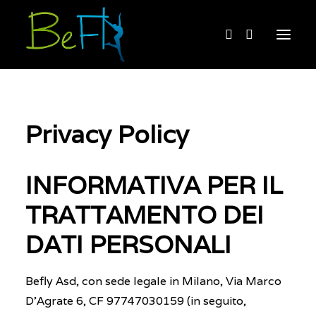
Home
Privacy Policy
About
What we do
INFORMATIVA PER IL
Buy
TRATTAMENTO DEI
Contact
DATI PERSONALI
Italiano
Befly Asd, con sede legale in Milano, Via Marco
D’Agrate 6, CF 97747030159 (in seguito,
BOOKING