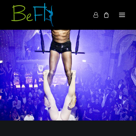
Home
Chi siamo
Cosa facciamo
Acquista
Contatti
English
BOOKING