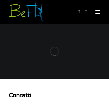
Home
Chi siamo
Cosa facciamo
Acquista
Contatti
English
Contatti
BOOKING