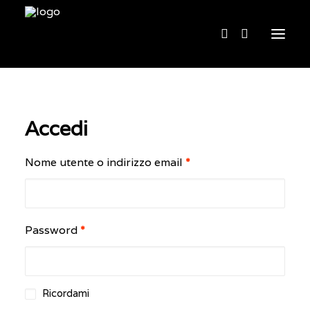
Home
Accedi
Chi siamo
Cosa facciamo
Nome utente o indirizzo email
*
Acquista
Contatti
Password
*
English
Ricordami
BOOKING