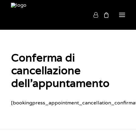
Home
Conferma di
Chi siamo
cancellazione
Cosa facciamo
Acquista
dell'appuntamento
Contatti
[bookingpress_appointment_cancellation_confirmat
English
BOOKING