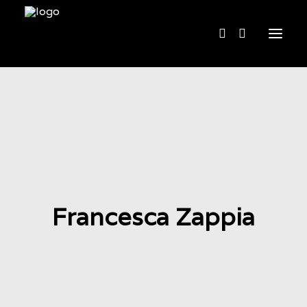
Home
Chi siamo
Cosa facciamo
Acquista
Contatti
Francesca Zappia
English
BOOKING