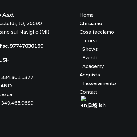
 A.s.d.
Home
astoldi, 12, 20090
Chi siamo
ano sul Naviglio (MI)
Cosa facciamo
I corsi
 fisc. 97747030159
Shows
Eventi
LISH
Academy
l
Acquista
)
334.801.5377
Tesseramento
IANO
Contatti
cesca
)
349.465.9689
English