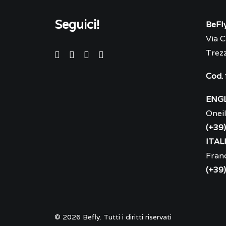
Seguici!
BeFly
Via C
Trezz
Cod.
ENG
Onei
(+39
ITAL
Fran
(+39
© 2026 Befly. Tutti i diritti riservati