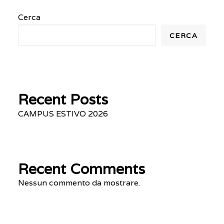
possono
essere
Cerca
scelte
CERCA
nella
pagina
del
prodotto
Recent Posts
CAMPUS ESTIVO 2026
Recent Comments
Nessun commento da mostrare.