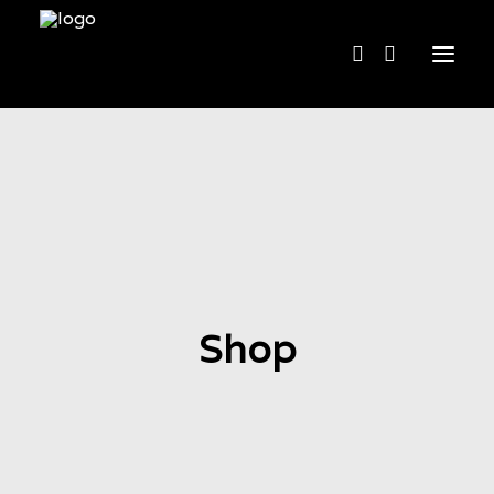
Home
Chi siamo
Cosa facciamo
Acquista
Contatti
Shop
English
BOOKING