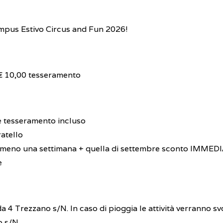
Campus Estivo Circus and Fun 2026!
€ 10,00 tesseramento
 e tesseramento incluso
atello
lmeno una settimana + quella di settembre sconto IMMED
e
4 Trezzano s/N. In caso di pioggia le attività verranno svo
o s/N.