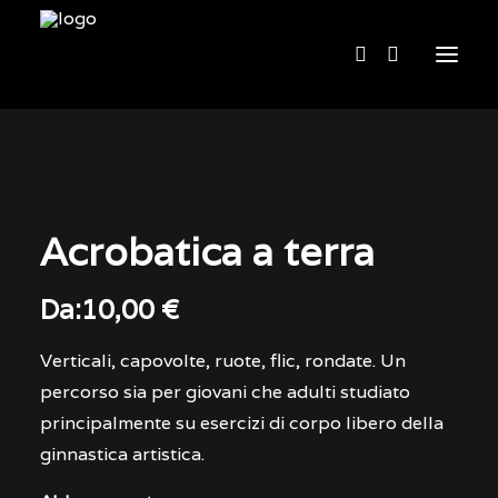
Home
Chi siamo
Acrobatica a terra
Cosa facciamo
Acquista
Da:
10,00
€
Contatti
Verticali, capovolte, ruote, flic, rondate. Un
English
percorso sia per giovani che adulti studiato
principalmente su esercizi di corpo libero della
ginnastica artistica.
BOOKING