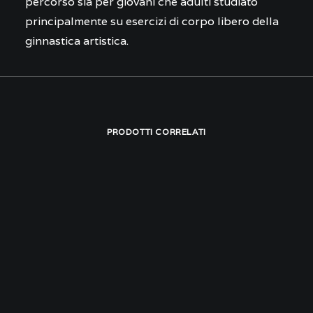
percorso sia per giovani che adulti studiato
principalmente su esercizi di corpo libero della
ginnastica artistica.
PRODOTTI CORRELATI
Questo
SCEGLI
Acrobatica aerea
prodotto