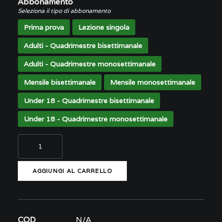
Abbonamento
Seleziona il tipo di abbonamento
OPEN WEEK
Prima prova
Lezione singola
Adulti - Quadrimestre bisettimanale
Adulti - Quadrimestre monosettimanale
Mensile bisettimanale
Mensile monosettimanale
Under 18 - Quadrimestre bisettimanale
Under 18 - Quadrimestre monosettimanale
Acrobatica
a
terra
AGGIUNGI AL CARRELLO
quantità
COD
N/A