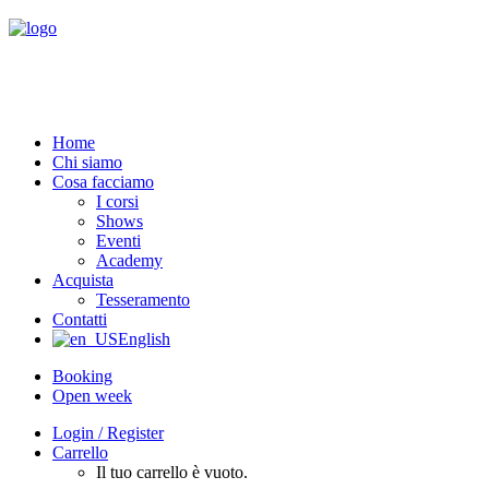
Home
Chi siamo
Cosa facciamo
I corsi
Shows
Eventi
Academy
Acquista
Tesseramento
Contatti
English
Booking
Open week
Login / Register
Carrello
Il tuo carrello è vuoto.