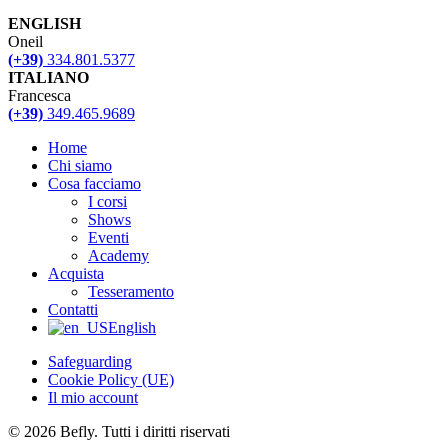
ENGLISH
Oneil
(+39)
334.801.5377
ITALIANO
Francesca
(+39)
349.465.9689
Home
Chi siamo
Cosa facciamo
I corsi
Shows
Eventi
Academy
Acquista
Tesseramento
Contatti
English
Safeguarding
Cookie Policy (UE)
Il mio account
© 2026 Befly. Tutti i diritti riservati